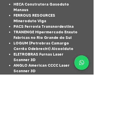
HECA Construtora Gasoduto
Manaus
FERROUS RESOURCES
Mineroduto Viga
PACS Ferrovia Transnordestina
TRANENGE Hipermercado Enxuto
Fabricas no Rio Grande do Sul
LOGUM (Petrobras Camargo
Corrêa Odebrecht) Alcoolduto
ELETROBRAS Furnas Laser
Scanner 3D
ANGLO American CCCC Laser
Scanner 3D
PETROBRAS CONSTRUCAP Laser
Scanner 3D
PETROBRAS ( Laser Scanner 3D
VALE Topografia, Sondagem e
Projetos Executivos de Rodovia
para Acesso a unidade
CONSTRUTORA RIO VERDE 7
Empreendimentos Vertical,
acompanhamento total da obra
PETROBRAS (REFINARIA ILHA