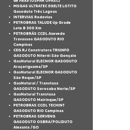
de Faixa (OSPAR OPASC)
MSGAS ULTRATEC EGELTE LOTITO
Gasoduto Três Lagoas
INTERVIAS Rodovias
PETROBRAS TALUDE Up Grade
Lote B 300 Km
PETROBRÁS CCDL Azevedo
Travassos GASODUTO RIO
Campinas
CEG RJ Construtora TRIUNFO
GASODUTO Niterói São Gonçalo
GasNatural ELECNOR GASODUTO
Araçariguama/SP
GasNatural ELECNOR GASODUTO
São Roque/SP
GasNatural / Transtusa
GASODUTO Sorocaba Norte/SP
GasNatural Transtusa
GASODUTO Mairinque/SP
PETROBRAS CCDL TECHINT
GASODUTO RIO Campinas
PETROBRAS SERVENG
GASODUTO OSBRA/POLIDUTO
Alexania /GO