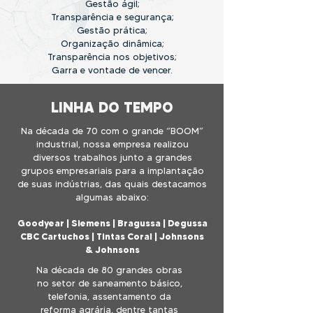
Gestão ágil;
Transparência e segurança;
Gestão prática;
Organização dinâmica;
Transparência nos objetivos;
Garra e vontade de vencer.
LINHA DO TEMPO
Na década de 70 com o grande “BOOM”
industrial, nossa empresa realizou
diversos trabalhos junto a grandes
grupos empresariais para a implantação
de suas indústrias, das quais destacamos
algumas abaixo:
Goodyear | Siemens | Bragussa | Degussa
CBC Cartuchos | Tintas Coral | Johnsons
& Johnsons
Na década de 80 grandes obras
no setor de saneamento básico,
telefonia,
assentamento da
reforma agrária, dentre tantas