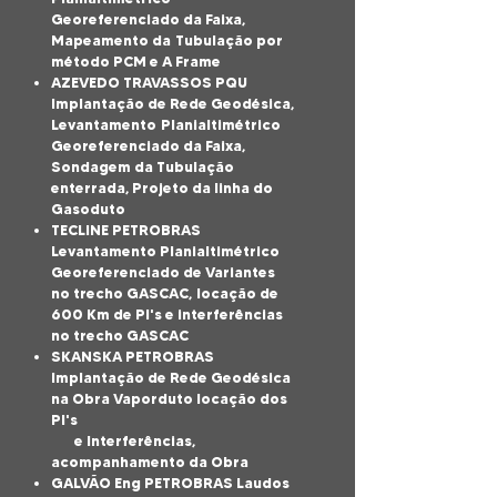
Georeferenciado da Faixa,
Mapeamento da
Tubulação por
método PCM e A Frame
AZEVEDO TRAVASSOS PQU
Implantação de Rede Geodésica,
Levantamento
Planialtimétrico
Georeferenciado da Faixa,
Sondagem da Tubulação
enterrada, Projeto da linha do
Gasoduto
TECLINE PETROBRAS
Levantamento Planialtimétrico
Georeferenciado de Variantes
no trecho GASCAC,
locação de
600 Km de PI's e interferências
no trecho GASCAC
SKANSKA PETROBRAS
Implantação de Rede Geodésica
na Obra Vaporduto locação dos
PI's
e Interferências,
acompanhamento da Obra
GALVÃO Eng PETROBRAS Laudos