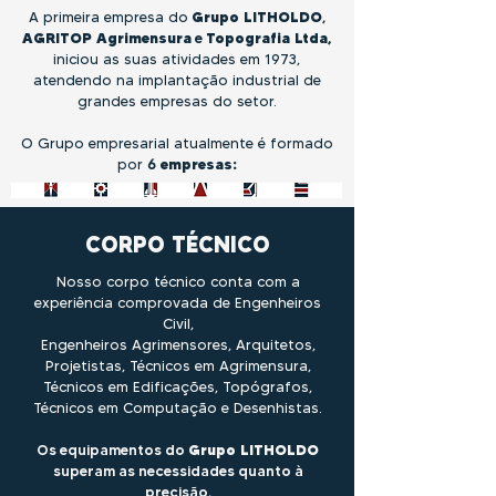
A primeira empresa do
Grupo LITHOLDO
,
AGRITOP Agrimensura
e
Topografia Ltda,
iniciou as suas atividades em 1973,
atendendo na implantação industrial de
grandes empresas do setor.
O Grupo empresarial atualmente é formado
por
6
empresas:
CORPO TÉCNICO
Nosso corpo técnico conta com a
experiência comprovada de Engenheiros
Civil,
Engenheiros Agrimensores, Arquitetos,
Projetistas, Técnicos em Agrimensura,
Técnicos em Edificações, Topógrafos,
Técnicos em Computação e Desenhistas.
Os equipamentos do
Grupo LITHOLDO
superam as necessidades quanto à
precisão,