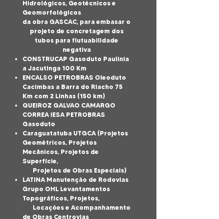
Hidrológicos, Geotécnicos e
Geomorfológicos
da obra GASCAC, para embasar o
projeto de concretagem dos
tubos para flutuabilidade
negativa
CONSTRUCAP Gasoduto Paulinia
a Jacutinga 100 Km
ENCALSO PETROBRAS Oleoduto
Cacimbas a Barra do Riacho 75
Km com 2 Linhas (150 km)
QUEIROZ GALVAO CAMARGO
CORREA IESA PETROBRAS
Gasoduto
Caraguatatuba UTGCA (Projetos
Geométricos, Projetos
Mecânicos, Projetos de
Superfície,
Projetos de Obras Especiais)
LATINA Manutenção de Rodovias
Grupo OHL Levantamentos
Topográficos, Projetos,
Locações e Acompanhamento
de Obras Centrovias